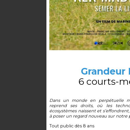
Grandeur 
6 courts-m
Dans un monde en perpétuelle mé
reprend ses droits, où les techno
écosystèmes naissent et s’effondrent
à poser un regard nouveau sur notre 
Tout public dès 8 ans