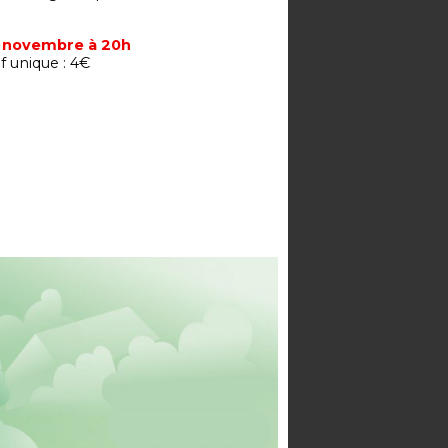
0 novembre à 20h
if unique : 4€