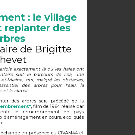
nt : le village
t replanter des
rbres
re de Brigitte
hevet
arfois exactement là où les haies ont
entaire suit le parcours de Léa, une
et-Vilaine, qui, malgré les obstacles,
sentiel des arbres pour l'eau, la
s et le climat.
lanter des arbres sera précédé de la
emembrement"
, film de 1964 réalisé par
ésente le remembrement en pays
vaux d’aménagement en cours, expliqués
re.
'un échange en présence du CIVAM44 et