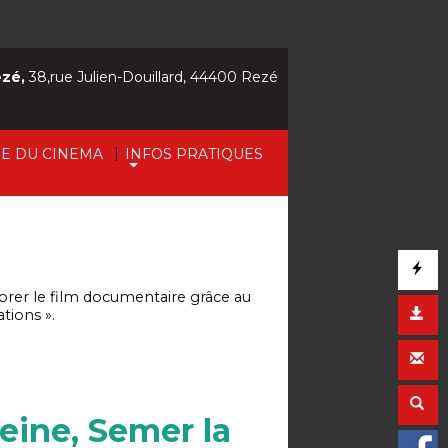
ezé,
38,rue Julien-Douillard, 44400 Rezé
|
IE DU CINEMA
INFOS PRATIQUES
brer le film documentaire grâce au
tions ».
eine, Semer la