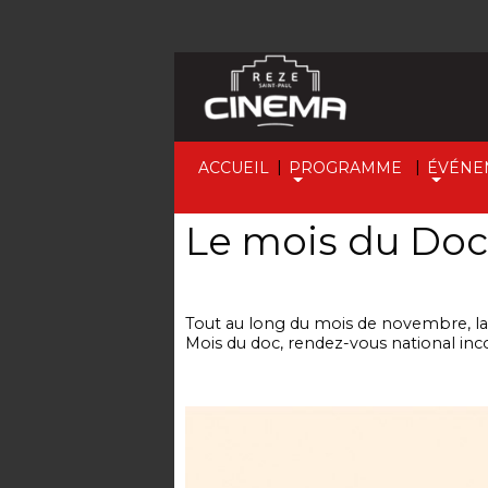
|
|
ACCUEIL
PROGRAMME
ÉVÉNE
Le mois du Doc
Tout au long du mois de novembre, la 
Mois du doc, rendez-vous national in