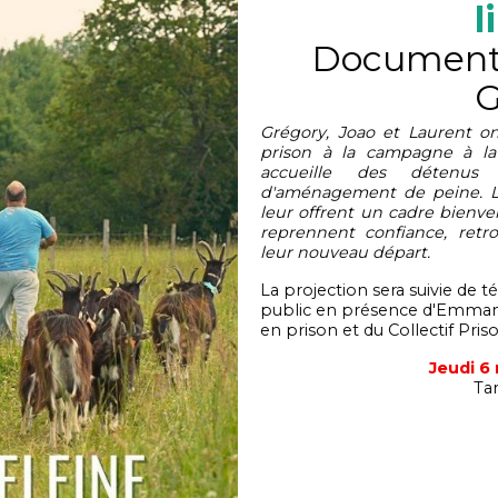
l
Documenta
G
Grégory, Joao et Laurent o
prison à la campagne à la
accueille des détenus
d'aménagement de peine. L'
leur offrent un cadre bienvei
reprennent confiance, ret
leur nouveau départ.
La projection sera suivie de 
public en présence d'Emmanu
en prison et du Collectif Pris
Jeudi 6
Tar