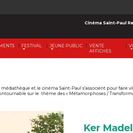
Cinéma Saint-Paul R
|
|
|
|
MENTS
FESTIVAL
JEUNE PUBLIC
VENTE
V
AFFICHES
médiathèque et le cinéma Saint-Paul s’associent pour faire vi
contournable sur le thème des « Métamorphoses / Transforma
Ker Madel