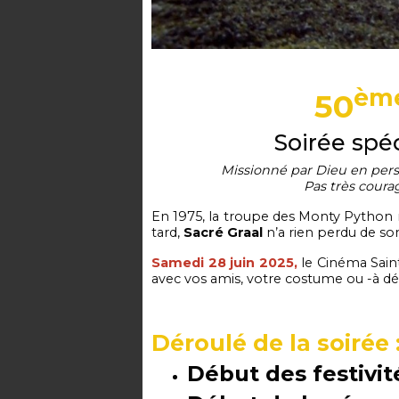
èm
50
Soirée spé
Missionné par Dieu en person
Pas très coura
En 1975, la troupe des Monty Python r
tard,
Sacré Graal
n’a rien perdu de so
Samedi 28 juin 2025,
le Cinéma Saint
avec vos amis, votre costume ou -à dé
Déroulé de la soirée 
Début des festivité