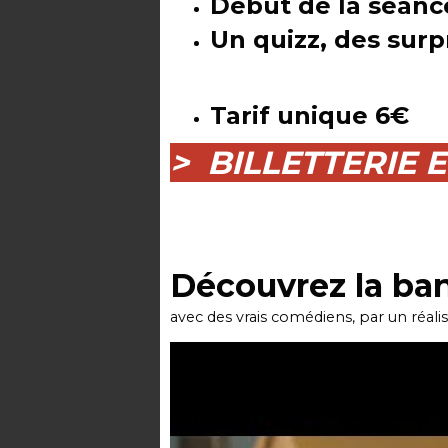
Début de la séanc
Un quizz, des surpr
Tarif unique 6€
> BILLETTERIE 
Découvrez la b
avec des vrais comédiens, par un réali