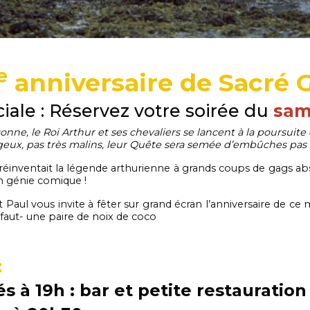
e
anniversaire de Sacré G
ciale : Réservez votre soirée du
sam
ne, le Roi Arthur et ses chevaliers se lancent à la poursuite 
geux, pas très malins, leur Quête sera semée d’embûches pas 
éinventait la légende arthurienne à grands coups de gags abs
n génie comique !
 Paul vous invite à fêter sur grand écran l’anniversaire de c
faut- une paire de noix de coco
:
s à 19h : bar et petite restauration