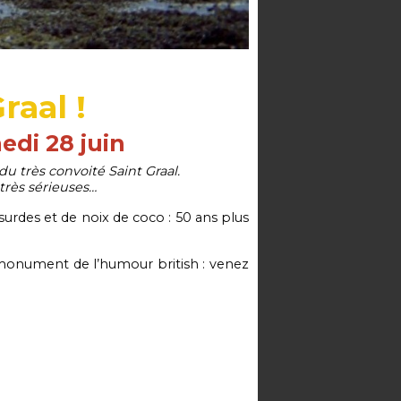
raal !
edi 28 juin
du très convoité Saint Graal.
très sérieuses…
urdes et de noix de coco : 50 ans plus
e monument de l’humour british : venez