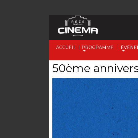
|
|
ACCUEIL
PROGRAMME
ÉVÉNE
50ème annivers