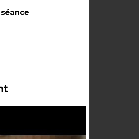
a séance
nt