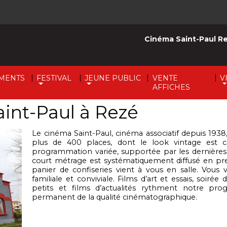
Cinéma Saint-Paul R
|
|
|
|
MENTS
FESTIVAL
JEUNE PUBLIC
VENTE
V
AFFICHES
int-Paul à Rezé
Le cinéma Saint-Paul, cinéma associatif depuis 1938
plus de 400 places, dont le look vintage est c
programmation variée, supportée par les dernières
court métrage est systématiquement diffusé en pre
panier de confiseries vient à vous en salle.
Vous 
familiale et conviviale. Films d’art et essais, soiré
petits et films d’actualités rythment notre pro
permanent de la qualité cinématographique.