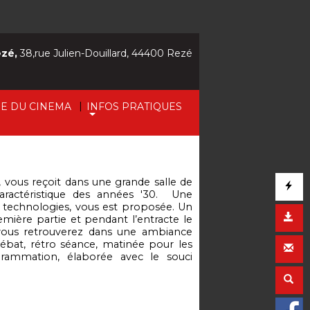
ezé,
38,rue Julien-Douillard, 44400 Rezé
|
IE DU CINEMA
INFOS PRATIQUES
, vous reçoit dans une grande salle de
aractéristique des années '30. Une
 technologies, vous est proposée. Un
mière partie et pendant l’entracte le
vous retrouverez dans une ambiance
e débat, rétro séance, matinée pour les
grammation, élaborée avec le souci