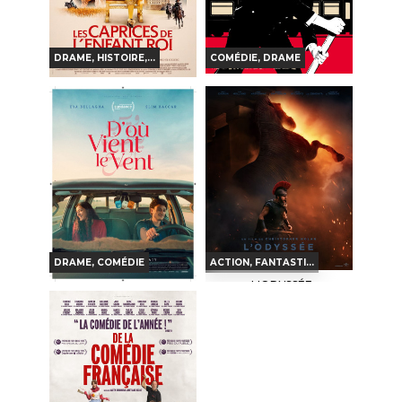
DRAME, HISTOIRE,...
COMÉDIE, DRAME
LE HÉROS DE BERLIN
LES CAPRICES DE
L'ENFANT ROI
Horaires et Infos
Horaires et Infos
Bande-annonce
Bande-annonce
Réservation
Réservation
TOUT PUBLIC
VO
TOUT PUBLIC
VF
DRAME, COMÉDIE
ACTION, FANTASTI...
L'ODYSSÉE
D'OÙ VIENT LE VENT
Horaires et Infos
Horaires et Infos
Bande-annonce
Bande-annonce
Réservation