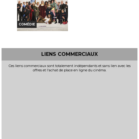
Réservation
INT. -12ans
VF
VO
TOUT PUBLIC
VO
COMÉDIE
DE LA COMÉDIE-
FRANÇAISE
Horaires et Infos
LIENS COMMERCIAUX
Bande-annonce
Ces liens commerciaux sont totalement indépendants et sans lien avec les
offres et l'achat de place en ligne du cinéma.
Réservation
TOUT PUBLIC
VF