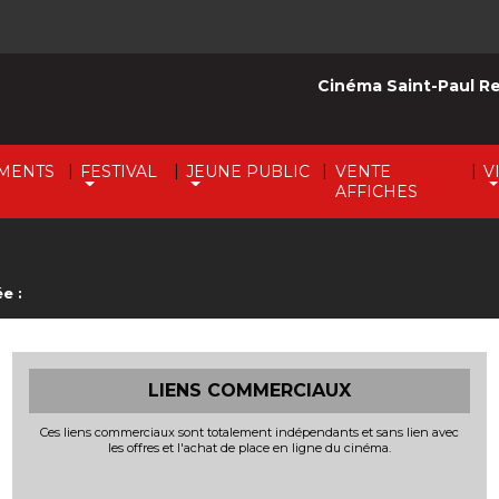
Cinéma Saint-Paul R
|
|
|
|
MENTS
FESTIVAL
JEUNE PUBLIC
VENTE
V
AFFICHES
e :
LIENS COMMERCIAUX
Ces liens commerciaux sont totalement indépendants et sans lien avec
les offres et l'achat de place en ligne du cinéma.