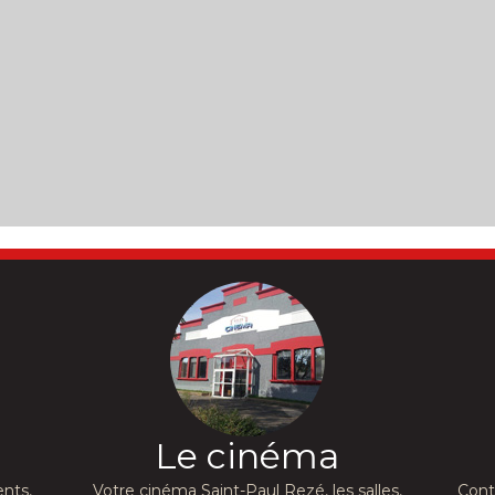
Le cinéma
nts,
Votre cinéma Saint-Paul Rezé, les salles,
Cont