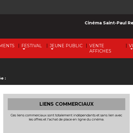
Cinéma Saint-Paul R
|
|
|
|
MENTS
FESTIVAL
JEUNE PUBLIC
VENTE
V
AFFICHES
e :
LIENS COMMERCIAUX
Ces liens commerciaux sont totalement indépendants et sans lien avec
les offres et l'achat de place en ligne du cinéma.