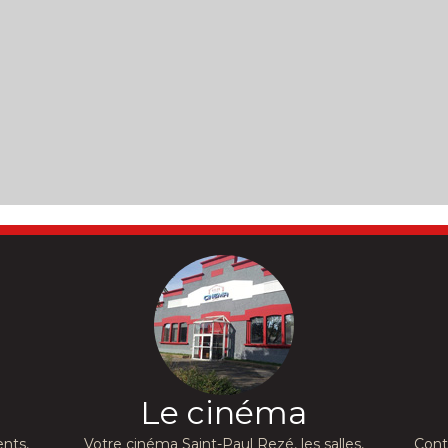
Le cinéma
nts,
Votre cinéma Saint-Paul Rezé, les salles,
Cont