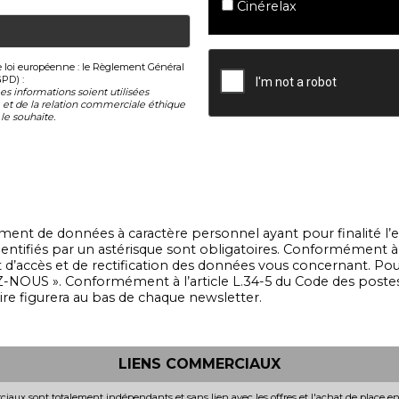
Cinérelax
le loi européenne : le Règlement Général
GPD) :
s informations soient utilisées
et de la relation commerciale éthique
le souhaite.
ent de données à caractère personnel ayant pour finalité l’e
ntifiés par un astérisque sont obligatoires. Conformément à la
oit d’accès et de rectification des données vous concernant. 
-NOUS ». Conformément à l’article L.34-5 du Code des post
rire figurera au bas de chaque newsletter.
LIENS COMMERCIAUX
iaux sont totalement indépendants et sans lien avec les offres et l'achat de place e