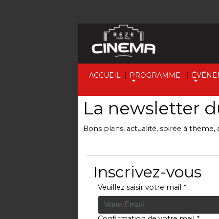
|
|
ACCUEIL
PROGRAMME
ÉVÉNE
La newsletter d
Bons plans, actualité, soirée à thème, 
Inscrivez-vous
Veuillez saisir votre mail *
Confirmation de votre mail *