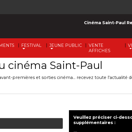
Cinéma Saint-Paul R
|
|
|
|
MENTS
FESTIVAL
JEUNE PUBLIC
VENTE
V
AFFICHES
u cinéma Saint-Paul
avant-premières et sorties cinéma... recevez toute l'actualité 
Veuillez préciser ci-dess
supplémentaires :