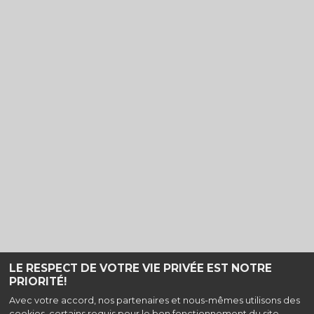
LE RESPECT DE VOTRE VIE PRIVÉE EST NOTRE
PRIORITÉ!
Haut de page
Avec votre accord, nos partenaires et nous-mêmes utilisons des
cookies, certains requis pour le bon fonctionnement du site,