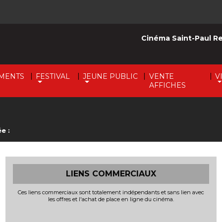
Cinéma Saint-Paul R
|
|
|
|
MENTS
FESTIVAL
JEUNE PUBLIC
VENTE
V
AFFICHES
e :
LIENS COMMERCIAUX
Ces liens commerciaux sont totalement indépendants et sans lien avec
les offres et l'achat de place en ligne du cinéma.