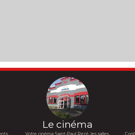
Le cinéma
nts,
Votre cinéma Saint-Paul Rezé, les salles,
Cont