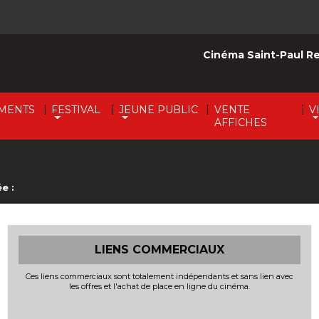
Cinéma Saint-Paul R
|
|
|
|
MENTS
FESTIVAL
JEUNE PUBLIC
VENTE
V
AFFICHES
e :
LIENS COMMERCIAUX
Ces liens commerciaux sont totalement indépendants et sans lien avec
les offres et l'achat de place en ligne du cinéma.