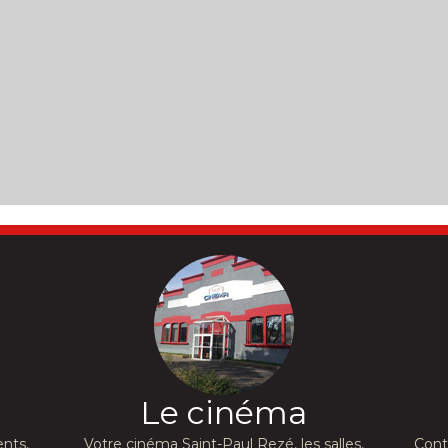
Le cinéma
nts,
Votre cinéma Saint-Paul Rezé, les salles,
Cont