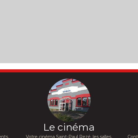
Le cinéma
nts,
Votre cinéma Saint-Paul Rezé, les salles,
Cont