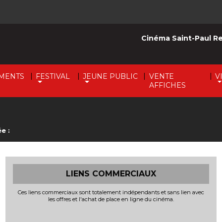
Cinéma Saint-Paul R
|
|
|
|
MENTS
FESTIVAL
JEUNE PUBLIC
VENTE
V
AFFICHES
e :
LIENS COMMERCIAUX
Ces liens commerciaux sont totalement indépendants et sans lien avec
les offres et l'achat de place en ligne du cinéma.