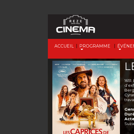
|
|
ACCUEIL
PROGRAMME
ÉVÉNE
L
1651
d’exf
Berg
Cyra
trava
Genr
Duré
Acte
Suza