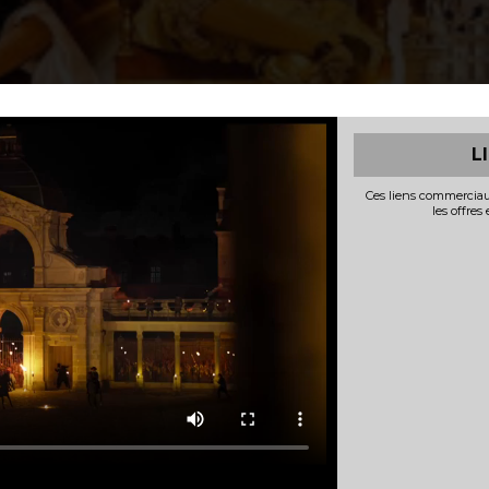
L
Ces liens commerciau
les offres