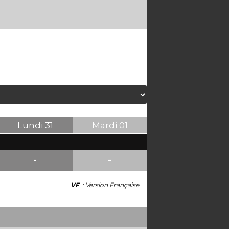
Lundi
31
Mardi
01
-
-
VF
: Version Française