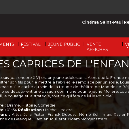
Cinéma Saint-Paul R
|
|
|
|
MENTS
FESTIVAL
JEUNE PUBLIC
VENTE
V
AFFICHES
ES CAPRICES DE L'ENFAN
. Louis (pas encore XIV) est un jeune adolescent. Alors que la Frond
iltrer son fils pour le mettre à l’abri et le remplace par un sosie. Lo
erac qui le cache au sein de la troupe de théâtre de Madeleine Béj
no se découvrent une passion commune pour le jeune Molière, Louis déco
il, le courage et la stratégie, tout ce qui fera de lui le Roi Soleil.
e :
Drame, Histoire, Comédie
e :
01h54
Réalisation :
Michel Leclerc
urs :
Artus, Julia Piaton, Franck Dubosc, Némo Schiffman, Xavier Ro
nne de Baecque, Damien Jouillerot, Noam Morgensztern