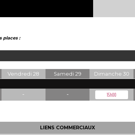
s places :
Vendredi
28
Samedi
29
Dimanche
30
-
-
15h00
LIENS COMMERCIAUX