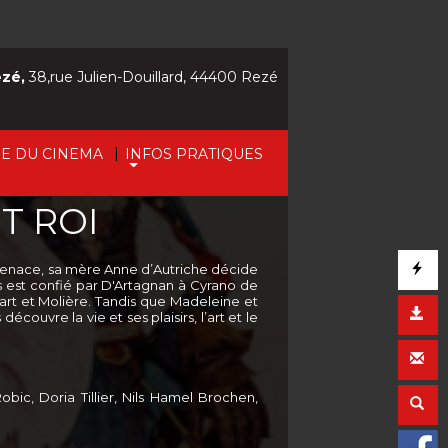
ezé,
38,rue Julien-Douillard, 44400 Rezé
|
IE DU CINEMA
INFOS PRATIQUES
T ROI
e menace, sa mère Anne d’Autriche décide
uis est confié par D'Artagnan à Cyrano de
art et Molière. Tandis que Madeleine et
uvre la vie et ses plaisirs, l’art et le
bic, Doria Tillier, Nils Hamel Brochen,