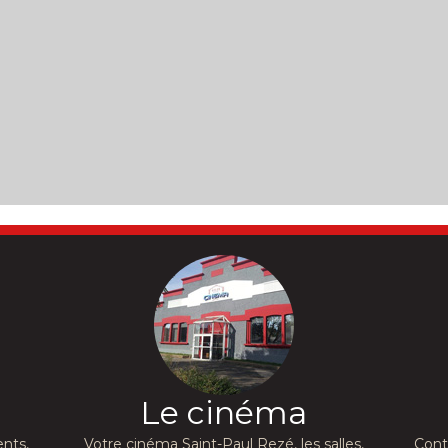
Le cinéma
nts,
Votre cinéma Saint-Paul Rezé, les salles,
Cont