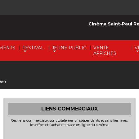
Cinéma Saint-Paul R
|
|
|
|
MENTS
FESTIVAL
JEUNE PUBLIC
VENTE
V
AFFICHES
e :
LIENS COMMERCIAUX
Ces liens commerciaux sont totalement indépendants et sans lien avec
les offres et l'achat de place en ligne du cinéma.