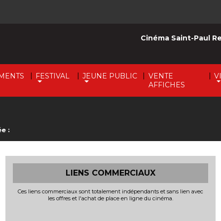
Cinéma Saint-Paul R
|
|
|
|
MENTS
FESTIVAL
JEUNE PUBLIC
VENTE
V
AFFICHES
e :
LIENS COMMERCIAUX
Ces liens commerciaux sont totalement indépendants et sans lien avec
les offres et l'achat de place en ligne du cinéma.