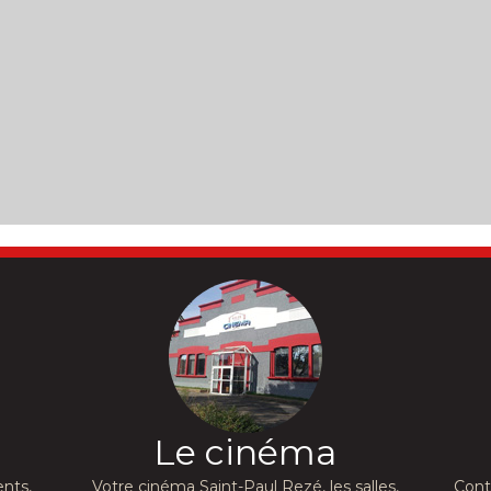
Le cinéma
nts,
Votre cinéma Saint-Paul Rezé, les salles,
Cont