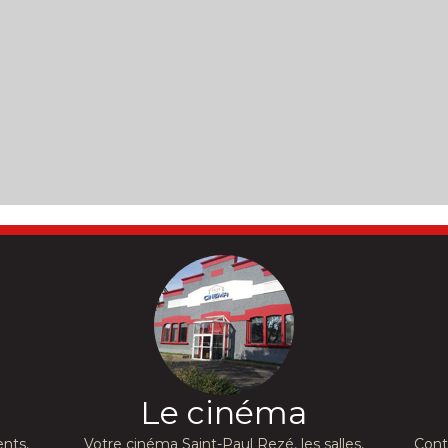
Le cinéma
nts,
Votre cinéma Saint-Paul Rezé, les salles,
Cont