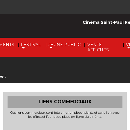
Cinéma Saint-Paul R
|
|
|
|
MENTS
FESTIVAL
JEUNE PUBLIC
VENTE
V
AFFICHES
e :
LIENS COMMERCIAUX
Ces liens commerciaux sont totalement indépendants et sans lien avec
les offres et l'achat de place en ligne du cinéma.