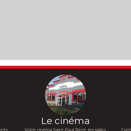
Le cinéma
nts,
Votre cinéma Saint-Paul Rezé, les salles,
Cont