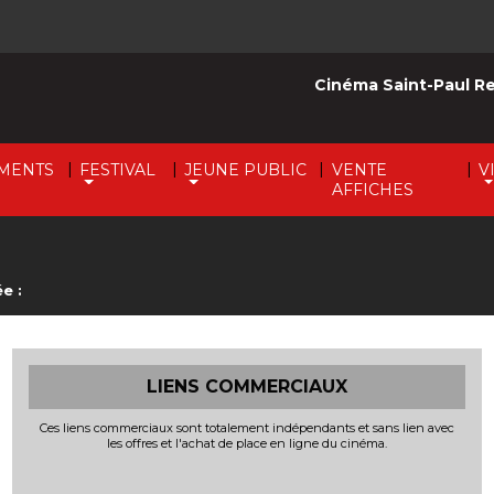
Cinéma Saint-Paul R
|
|
|
|
MENTS
FESTIVAL
JEUNE PUBLIC
VENTE
V
AFFICHES
e :
LIENS COMMERCIAUX
Ces liens commerciaux sont totalement indépendants et sans lien avec
les offres et l'achat de place en ligne du cinéma.