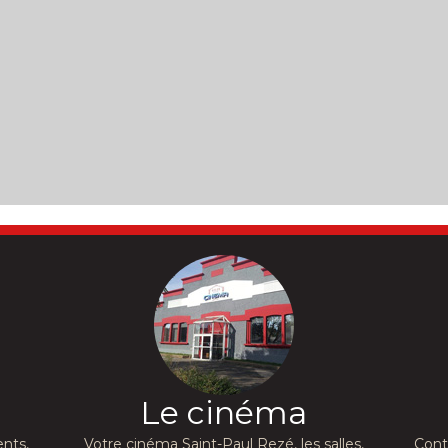
Le cinéma
nts,
Votre cinéma Saint-Paul Rezé, les salles,
Cont