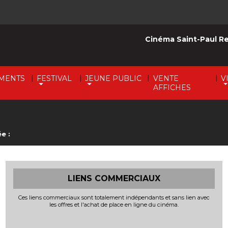
Cinéma Saint-Paul R
|
|
|
|
MENTS
FESTIVAL
JEUNE PUBLIC
VENTE
V
AFFICHES
e :
LIENS COMMERCIAUX
Ces liens commerciaux sont totalement indépendants et sans lien avec
les offres et l'achat de place en ligne du cinéma.