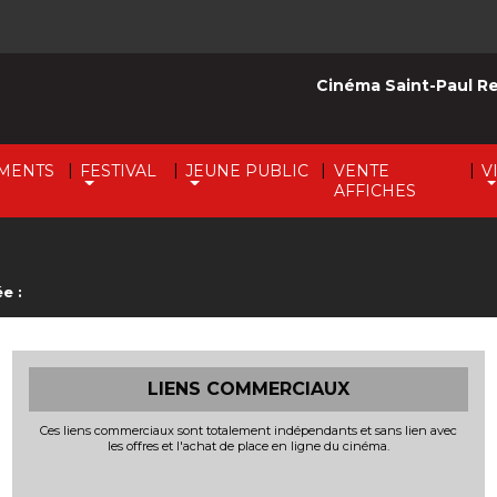
Cinéma Saint-Paul R
|
|
|
|
MENTS
FESTIVAL
JEUNE PUBLIC
VENTE
V
AFFICHES
e :
LIENS COMMERCIAUX
Ces liens commerciaux sont totalement indépendants et sans lien avec
les offres et l'achat de place en ligne du cinéma.