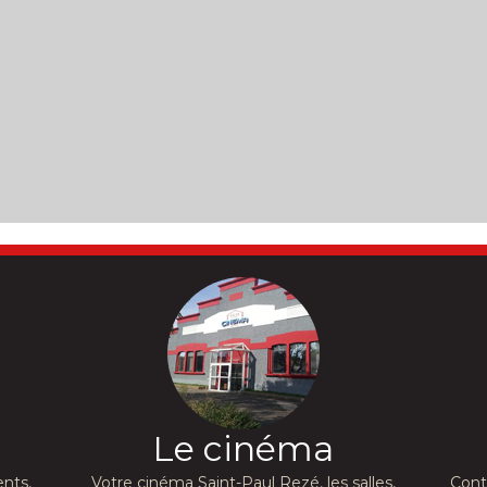
Le cinéma
nts,
Votre cinéma Saint-Paul Rezé, les salles,
Cont