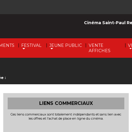
Cinéma Saint-Paul R
|
|
|
|
MENTS
FESTIVAL
JEUNE PUBLIC
VENTE
V
AFFICHES
e :
LIENS COMMERCIAUX
Ces liens commerciaux sont totalement indépendants et sans lien avec
les offres et l'achat de place en ligne du cinéma.