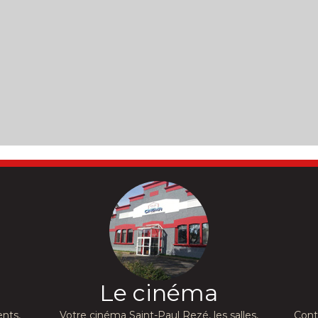
Le cinéma
nts,
Votre cinéma Saint-Paul Rezé, les salles,
Cont