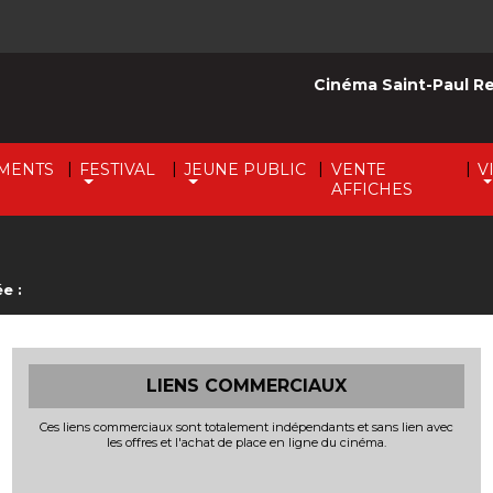
Cinéma Saint-Paul R
|
|
|
|
MENTS
FESTIVAL
JEUNE PUBLIC
VENTE
V
AFFICHES
e :
LIENS COMMERCIAUX
Ces liens commerciaux sont totalement indépendants et sans lien avec
les offres et l'achat de place en ligne du cinéma.