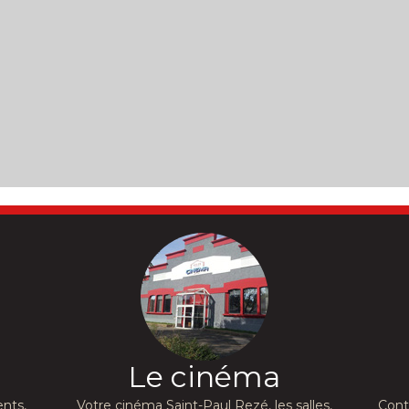
Le cinéma
nts,
Votre cinéma Saint-Paul Rezé, les salles,
Cont