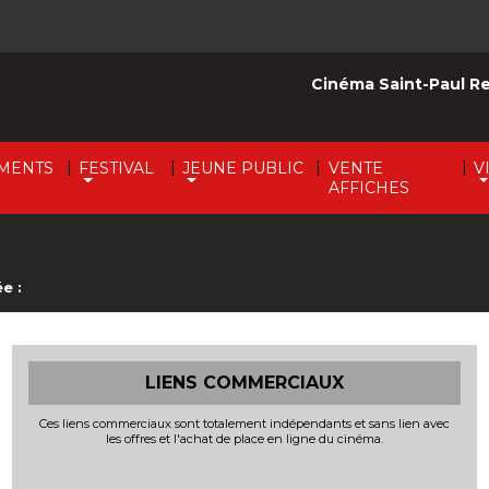
Cinéma Saint-Paul R
|
|
|
|
MENTS
FESTIVAL
JEUNE PUBLIC
VENTE
V
AFFICHES
e :
LIENS COMMERCIAUX
Ces liens commerciaux sont totalement indépendants et sans lien avec
les offres et l'achat de place en ligne du cinéma.