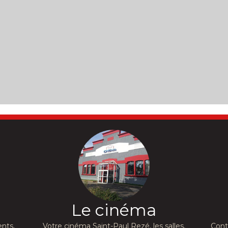
Le cinéma
nts,
Votre cinéma Saint-Paul Rezé, les salles,
Cont