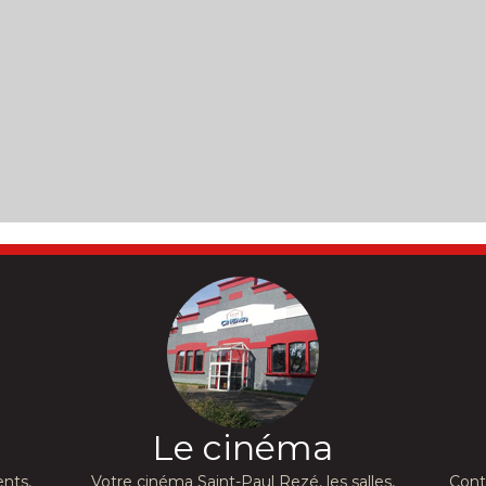
Le cinéma
nts,
Votre cinéma Saint-Paul Rezé, les salles,
Cont