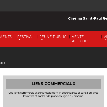
Cinéma Saint-Paul R
|
|
|
|
MENTS
FESTIVAL
JEUNE PUBLIC
VENTE
V
AFFICHES
e :
LIENS COMMERCIAUX
Ces liens commerciaux sont totalement indépendants et sans lien avec
les offres et l'achat de place en ligne du cinéma.